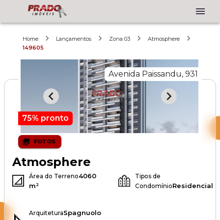
Home
Lançamentos
Zona 03
Atmosphere
149605
Avenida Paissandu, 931
75% pronto
FOTOS
Atmosphere
4060
Área do Terreno
Tipos de
m²
Residencial
Condomínio
Spagnuolo
Arquitetura