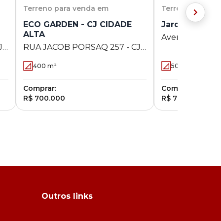
Terreno
para venda em
Terreno
para v
ECO GARDEN - CJ CIDADE
Jardim Imperi
ALTA
Avenida Améric
J
RUA JACOB PORSAQ 257 - CJ
Jardim Imperial
CIDADE ALTA - Maringá - PR
400
m²
507
m²
Comprar:
Comprar:
R$ 700.000
R$ 700.000
Outros links