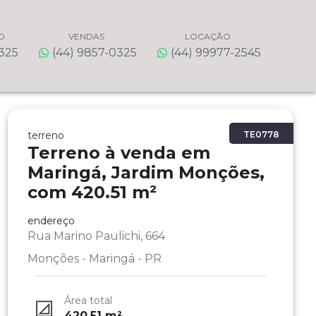
O
VENDAS
LOCAÇÃO
0325
(44) 9857-0325
(44) 99977-2545
terreno
TE0778
Terreno à venda em
Maringá, Jardim Monções,
com 420.51 m²
endereço
Rua Marino Paulichi, 664
Monções - Maringá - PR
Área total
420.51
m²