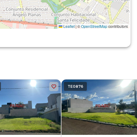
Leaflet
|
©
OpenStreetMap
contributors
TE0876