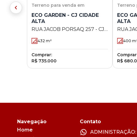
Terreno
para venda em
Terreno
ECO GARDEN - CJ CIDADE
ECO GA
ALTA
ALTA
RUA JACOB PORSAQ 257 - CJ
RUA JA
CIDADE ALTA - Maringá - PR
CIDADE 
432
m²
400
m
Comprar:
Comprar
R$ 735.000
R$ 680.
Navegação
Contato
Home
ADMINISTRAÇÃO: (