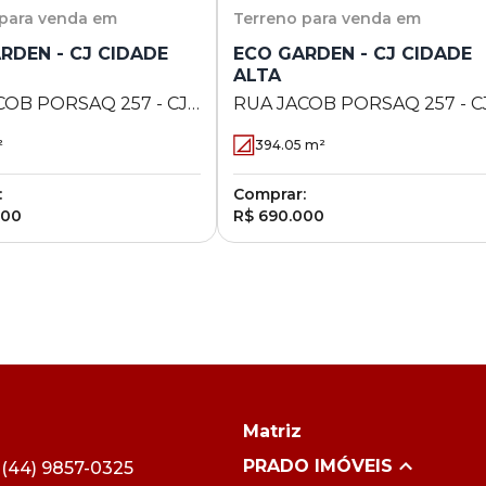
para venda em
Terreno
para venda em
RDEN - CJ CIDADE
ECO GARDEN - CJ CIDADE
ALTA
COB PORSAQ 257 - CJ
RUA JACOB PORSAQ 257 - C
ALTA - Maringá - PR
CIDADE ALTA - Maringá - PR
²
394.05
m²
:
Comprar:
000
R$ 690.000
Matriz
PRADO IMÓVEIS
44) 9857-0325