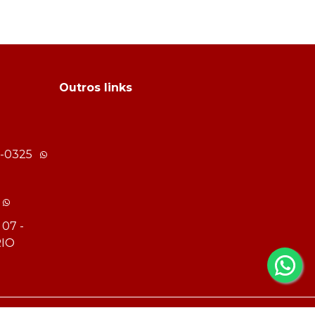
Outros links
-0325
 07 -
IO