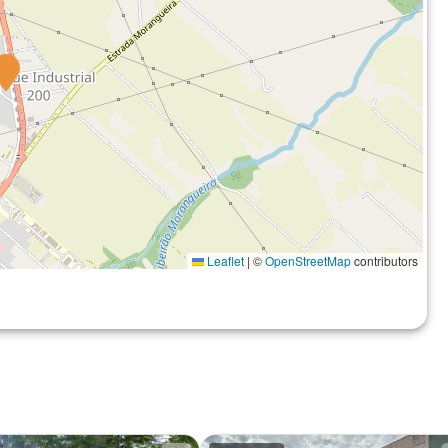
Leaflet
|
©
OpenStreetMap
contributors