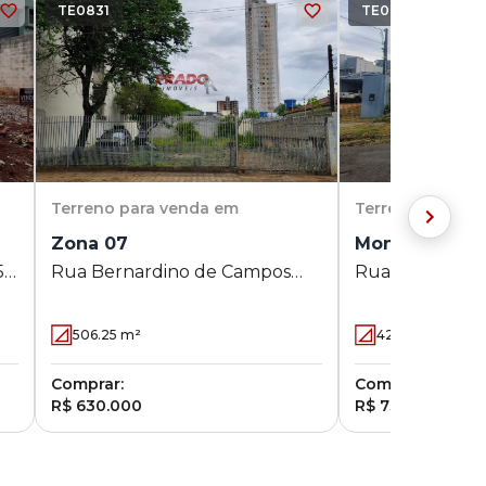
TE0831
TE0778
Terreno
para venda em
Terreno
para v
Zona 07
Monções
50
Rua Bernardino de Campos
Rua Marino Pau
-
645 - Zona 07 - Maringá - PR
Monções - Mari
506.25
m²
420.51
m²
Comprar:
Comprar:
R$ 630.000
R$ 730.000