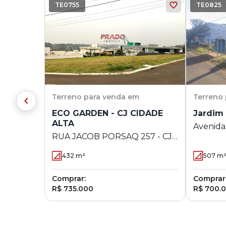
TE0755
TE0825
Terreno
para venda em
Terreno
ECO GARDEN - CJ CIDADE
Jardim 
ALTA
Avenida 
RUA JACOB PORSAQ 257 - CJ
Jardim I
CIDADE ALTA - Maringá - PR
432
m²
507
m
Comprar:
Comprar
R$ 735.000
R$ 700.