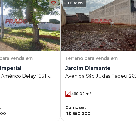
TE0866
para venda em
Terreno
para venda em
Imperial
Jardim Diamante
Américo Belay 1551 -
Avenida São Judas Tadeu 26
mperial - Maringá - PR
- Jardim Diamante - Maringá 
PR
²
488.02
m²
:
Comprar:
000
R$ 650.000