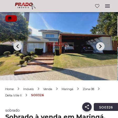
Home
Imóveis
Venda
Maringá
Zona 08
SO0326
Delta Ville II
SO0326
sobrado
Sobrado à venda em Maringá,