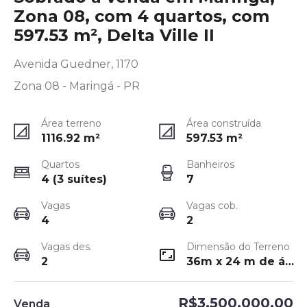
Zona 08, com 4 quartos, com
597.53 m², Delta Ville II
Avenida Guedner, 1170
Zona 08 - Maringá - PR
Área terreno
Área construída
1116.92
m²
597.53
m²
Quartos
Banheiros
4 (3 suítes)
7
Vagas
Vagas cob.
4
2
Vagas des.
Dimensão do Terreno
2
36m x 24 m de área útil
R$3.500.000,00
Venda