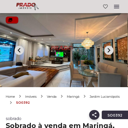
Home
Imóveis
Venda
Maringá
Jardim Lucianópolis
SO0392
SO0392
sobrado
Sobrado à venda em Maringá,