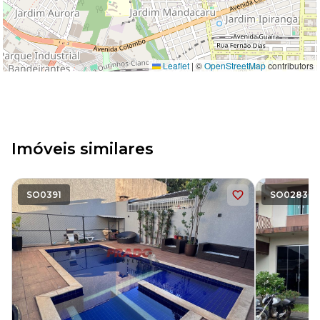
Leaflet
|
©
OpenStreetMap
contributors
Imóveis similares
SO0391
SO0283