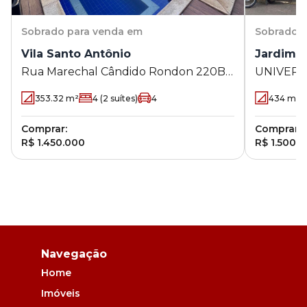
Sobrado
para venda em
Sobrado
p
Vila Santo Antônio
Jardim U
Rua Marechal Cândido Rondon 220B -
UNIVERSO,
Vila Santo Antônio - Maringá - PR
Maringá 
353.32
m²
4
(2 suítes)
4
434
m²
Comprar:
Comprar:
R$ 1.450.000
R$ 1.500.
Navegação
Home
Imóveis