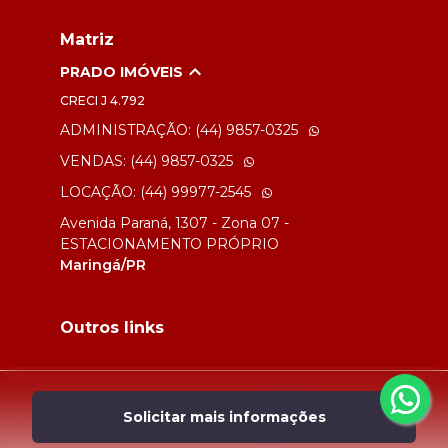
Matriz
PRADO IMÓVEIS
CRECI
J 4.792
ADMINISTRAÇÃO: (44) 9857-0325
VENDAS: (44) 9857-0325
LOCAÇÃO: (44) 99977-2545
Avenida Paraná, 1307 - Zona 07 -
ESTACIONAMENTO PRÓPRIO
Maringá/PR
Outros links
Desenvolvido por
Solicitar mais informações