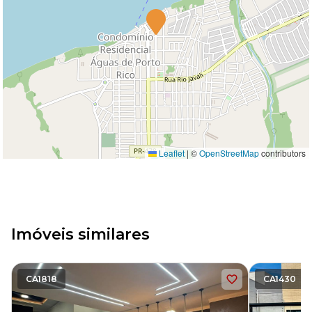
Leaflet
|
©
OpenStreetMap
contributors
Imóveis similares
CA1818
CA1430