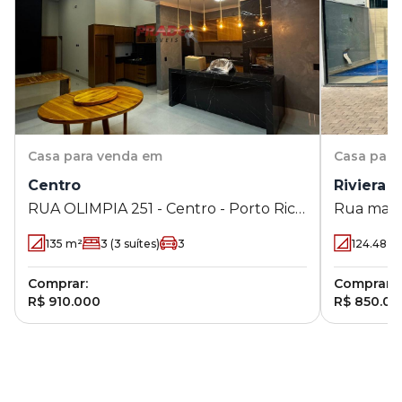
Casa
para venda em
Casa
para
Centro
Riviera
RUA OLIMPIA 251 - Centro - Porto Rico
Rua manoe
- PR
Porto Ric
135
m²
3
(3 suítes)
3
124.48
m
Comprar:
Comprar:
R$ 910.000
R$ 850.00