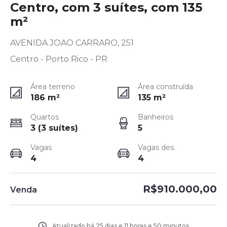
Centro, com 3 suítes, com 135
m²
AVENIDA JOAO CARRARO, 251
Centro - Porto Rico - PR
Área terreno
Área construída
186
m²
135
m²
Quartos
Banheiros
3 (3 suítes)
5
Vagas
Vagas des.
4
4
R$910.000,00
Venda
Atualizado há
25 dias e 11 horas e 50 minutos