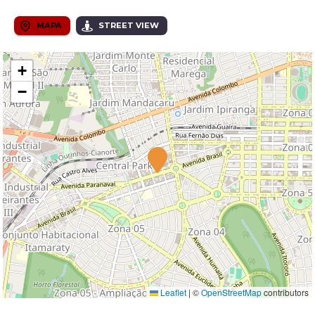
MAPA
STREET VIEW
+
−
Leaflet
|
©
OpenStreetMap
contributors