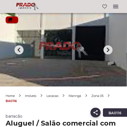
Home
Imóveis
Locacao
Maringá
Zona 05
BA0116
BA0116
barracão
Aluguel / Salão comercial com