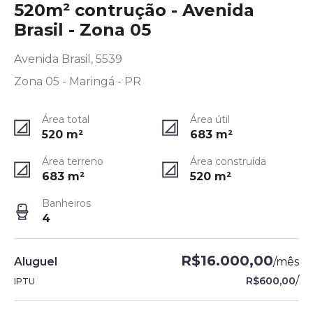
520m² contrução - Avenida
Brasil - Zona 05
Avenida Brasil, 5539
Zona 05 - Maringá - PR
Área total
Área útil
520
m²
683
m²
Área terreno
Área construída
683
m²
520
m²
Banheiros
4
R$16.000,00
Aluguel
/
mês
/
R$600,00
IPTU