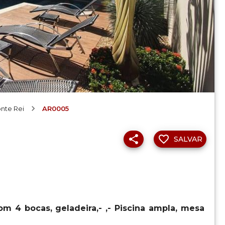
nte Rei
AR0005
SALVAR
om 4 bocas, geladeira,- ,- Piscina ampla, mesa