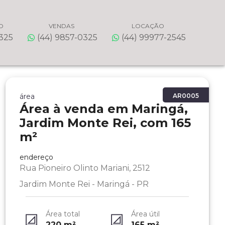
O
VENDAS
LOCAÇÃO
0325
(44) 9857-0325
(44) 99977-2545
área
AR0005
Área à venda em Maringá,
Jardim Monte Rei, com 165
m²
endereço
Rua Pioneiro Olinto Mariani, 2512
Jardim Monte Rei - Maringá - PR
Área total
Área útil
220
m²
165
m²