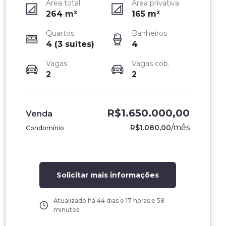
Área total
Área privativa
264
m²
165
m²
Quartos
Banheiros
4 (3 suítes)
4
Vagas
Vagas cob.
2
2
R$1.650.000,00
Venda
/
mês
R$1.080,00
Condomínio
Solicitar mais informações
Atualizado há
44 dias e 17 horas e 58
minutos