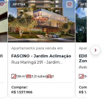
AP3788
AP3882
Apartamento
para venda em
Apartamento
pa
01
FASCINO - Jardim Aclimação
EDIFICIO LA R
Zona 01
Rua Maringá 291 - Jardim
Avenida XV de
Aclimação - Maringá - PR
- Zona 01 - Mar
138
m²
3
(3 suítes)
3
194.26
m²
4
(4
Comprar:
Comprar:
R$ 1.537.966
R$ 1.800.000