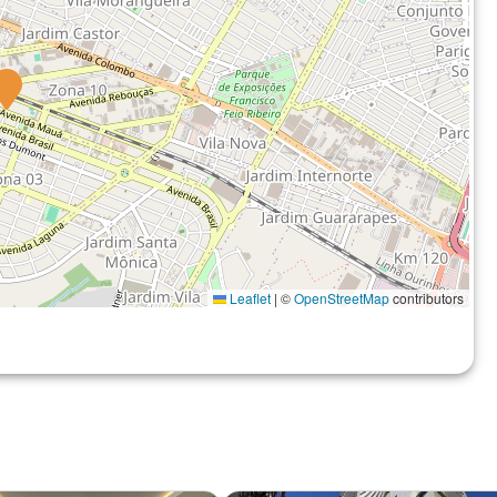
Leaflet
|
©
OpenStreetMap
contributors