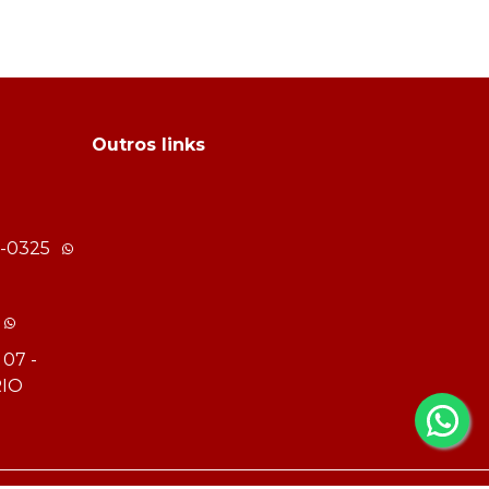
Outros links
-0325
 07 -
IO