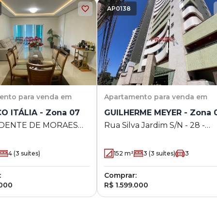
AP0138
ento
para venda em
Apartamento
para venda em
O ITÁLIA - Zona 07
GUILHERME MEYER - Zona 
DENTE DE MORAES
Rua Silva Jardim S/N - 28 -
na 07 - Maringá - PR
Zona 01 - Maringá - PR
4
(3 suítes)
152
m²
3
(3 suítes)
3
:
Comprar:
.000
R$ 1.599.000