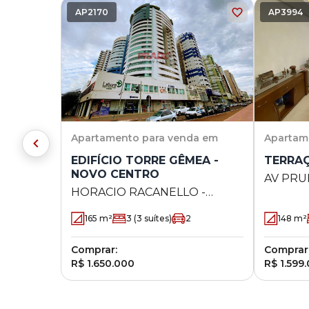
AP2170
AP3994
Apartamento
para venda em
Apartam
EDIFÍCIO TORRE GÊMEA -
TERRAÇ
NOVO CENTRO
AV PRU
HORACIO RACANELLO -
417 - Zo
NOVO CENTRO
165
m²
3
(3 suítes)
2
148
m²
Comprar:
Comprar
R$ 1.650.000
R$ 1.599