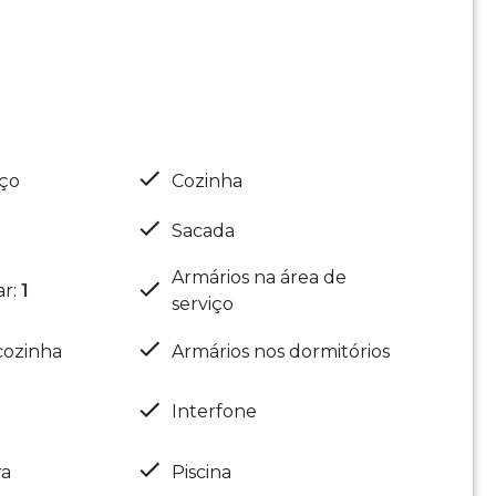
iço
Cozinha
Sacada
Armários na área de
ar
:
1
serviço
cozinha
Armários nos dormitórios
Interfone
ra
Piscina