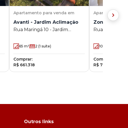
Apartamento
para venda em
Apartamento
pa
Avanti - Jardim Aclimação
Zona 07
Rua Maringá 10 - Jardim
Rua Marechal 
Aclimação - Maringá - PR
Zona 07 - Mari
65
m²
2
(1 suíte)
100
m²
3
(1 su
Comprar:
Comprar:
R$ 661.318
R$ 720.000
Outros links