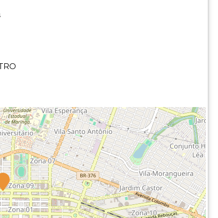
s
NTRO