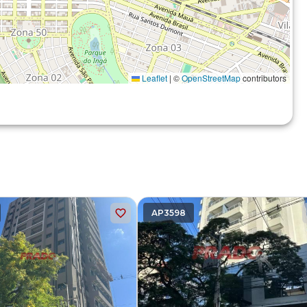
Leaflet
|
©
OpenStreetMap
contributors
AP3598