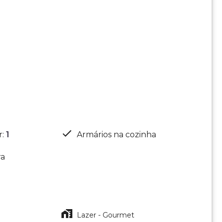
r
:
1
Armários na cozinha
ra
Lazer - Gourmet