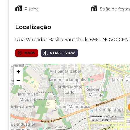
Piscina
Salão de festa
Localização
Rua Vereador Basílio Sautchuk, 896 - NOVO CE
MAPA
STREET VIEW
+
−