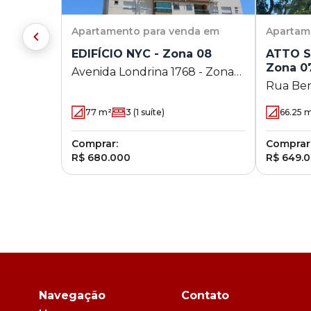
Apartamento
para venda em
Apartam
EDIFÍCIO NYC - Zona 08
ATTO S
Zona 0
Avenida Londrina 1768 - Zona
Rua Ben
08 - Maringá - PR
Zona 07
77
m²
3
(1 suíte)
66.25
m
Comprar:
Comprar
R$ 680.000
R$ 649.
Navegação
Contato