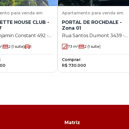
ento
para venda em
Apartamento
para venda em
ETTE HOUSE CLUB -
PORTAL DE ROCHDALE -
7
Zona 01
jamin Constant 492 -
Rua Santos Dumont 3439 -
 - Maringá - PR
Zona 01 - Maringá - PR
²
2
(1 suíte)
1
73
m²
2
(1 suíte)
:
Comprar:
000
R$ 730.000
Matriz