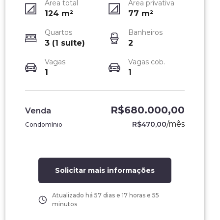
Área total
Área privativa
124
m²
77
m²
Quartos
Banheiros
3 (1 suíte)
2
Vagas
Vagas cob.
1
1
R$680.000,00
Venda
/
mês
R$470,00
Condomínio
Solicitar mais informações
Atualizado há
57 dias e 17 horas e 55
minutos