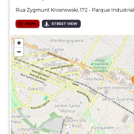
Rua Zygmunt Krosnowski, 172 - Parque Industria
MAPA
STREET VIEW
+
−