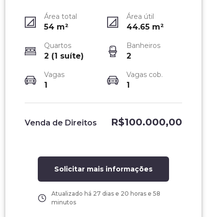
Área total
Área útil
54
m²
44.65
m²
Quartos
Banheiros
2 (1 suíte)
2
Vagas
Vagas cob.
IMAGEM MERAMENTE ILUSTRATIVA
1
1
R$100.000,00
Venda de Direitos
Solicitar mais informações
Atualizado há
27 dias e 20 horas e 58
minutos