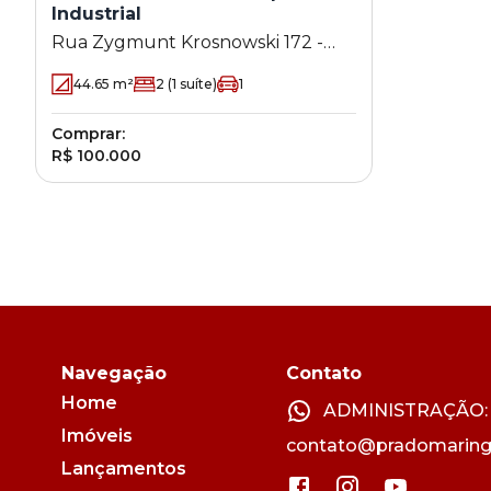
Industrial
Rua Zygmunt Krosnowski 172 -
Parque Industrial - Maringá - PR
44.65
m²
2
(1 suíte)
1
Comprar:
R$ 100.000
Navegação
Contato
Home
ADMINISTRAÇÃO: (
Imóveis
contato@pradomaring
Lançamentos