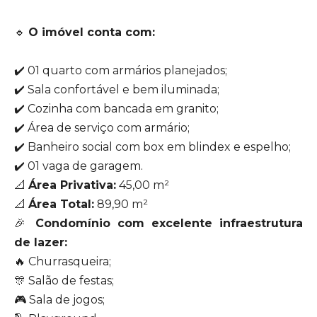
🔹
O imóvel conta com:
✔️ 01 quarto com armários planejados;
✔️ Sala confortável e bem iluminada;
✔️ Cozinha com bancada em granito;
✔️ Área de serviço com armário;
✔️ Banheiro social com box em blindex e espelho;
✔️ 01 vaga de garagem.
📐
Área Privativa:
45,00 m²
📐
Área Total:
89,90 m²
🎉
Condomínio com excelente infraestrutura
de lazer:
🔥 Churrasqueira;
🎊 Salão de festas;
🎮 Sala de jogos;