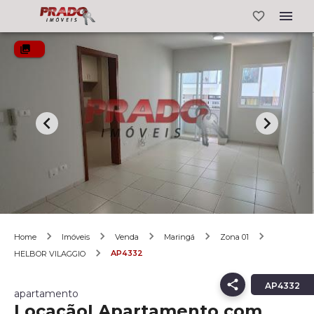
Home
Imóveis
Venda
Maringá
Zona 01
AP4332
HELBOR VILAGGIO
AP4332
apartamento
Locação| Apartamento com