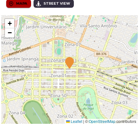
MAPA
STREET VIEW
+
−
Leaflet
|
©
OpenStreetMap
contributors