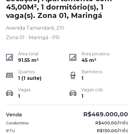
45,00M², 1 dormitório(s), 1
vaga(s). Zona 01, Maringá
Avenida Tamandaré, 210
Zona 01 - Maringá - PR
Área total
Área privativa
91.55
m²
45
m²
Quartos
Banheiros
1 (1 suíte)
1
Vagas
Vagas cob.
1
1
R$469.000,00
Venda
/
mês
R$400,00
Condomínio
/
mês
R$130,00
IPTU