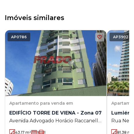
Imóveis similares
AP0786
AP3902
Apartamento
para venda em
Apartame
EDIFÍCIO TORRE DE VIENA - Zona 07
Lumiére 
Avenida Advogado Horácio Raccanello
Rua Neo A
Filho 6240 - Zona 07 - Maringá - PR
Maringá 
43.17
m²
1
1
81.38
m²