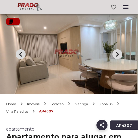
Home
Imóveis
Locacao
Maringá
Zona 03
AP4307
Villa Paradiso
AP4307
apartamento
Apartamento para alugar em