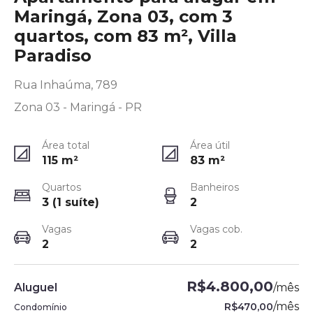
Maringá, Zona 03, com 3
quartos, com 83 m², Villa
Paradiso
Rua Inhaúma, 789
Zona 03 - Maringá - PR
Área total
Área útil
115
m²
83
m²
Quartos
Banheiros
3 (1 suíte)
2
Vagas
Vagas cob.
2
2
R$4.800,00
Aluguel
/
mês
/
mês
R$470,00
Condomínio