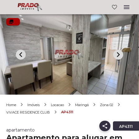
Home
Imóveis
Locacao
Maringá
Zona 02
AP4311
ViVACE RESIDENCE CLUB
AP4311
apartamento
Apartamento para alugar em