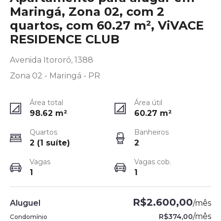
Maringá, Zona 02, com 2
quartos, com 60.27 m², ViVACE
RESIDENCE CLUB
Avenida Itororó, 1388
Zona 02 - Maringá - PR
Área total
Área útil
98.62
m²
60.27
m²
Quartos
Banheiros
2 (1 suíte)
2
Vagas
Vagas cob.
1
1
R$2.600,00
Aluguel
/
mês
/
mês
R$374,00
Condomínio