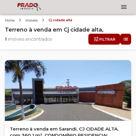
Cj cidade alta
Home
Imóveis
Terreno
à venda
em
Cj cidade alta,
1
imóveis encontrados
FILTRAR
Terreno à venda em Sarandi, CJ CIDADE ALTA,
com 360.1 m², CONDOMÍNIO RESIDENCIAL