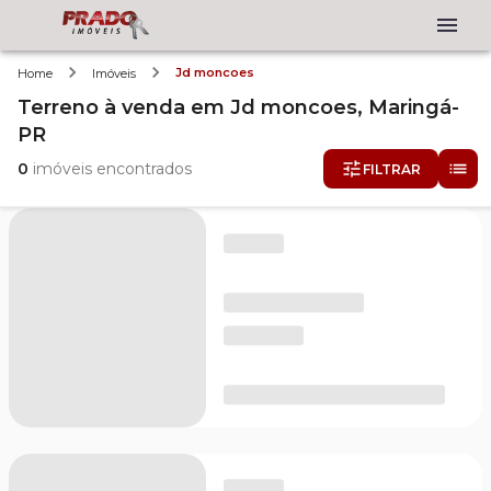
Jd moncoes
Home
Imóveis
Terreno
à venda
em
Jd moncoes,
Maringá-
PR
0
imóveis encontrados
FILTRAR