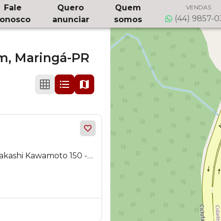
Fale
Quero
Quem
VENDAS
(44) 9857-
onosco
anunciar
somos
im,
Maringá-PR
akashi Kawamoto 150 -
á - PR