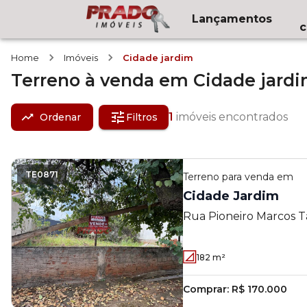
Lançamentos
c
Home
Imóveis
Cidade jardim
Terreno
à venda
em
Cidade jard
1
imóveis encontrados
Ordenar
Filtros
TE0871
Terreno
para venda em
Cidade Jardim
Rua Pioneiro Marcos T
Cidade Jardim - Maring
182
m²
Comprar:
R$ 170.000