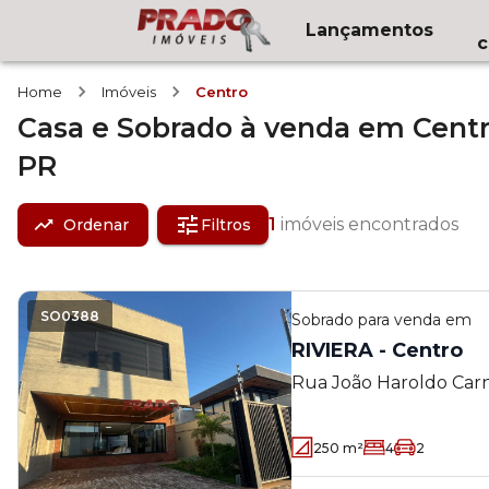
Lançamentos
c
Home
Imóveis
Centro
Casa e Sobrado
à venda
em
Cent
PR
1
imóveis encontrados
Ordenar
Filtros
SO0388
Sobrado
para venda em
RIVIERA - Centro
Rua João Haroldo Carneiro S/
Porto Rico - PR
250
m²
4
2