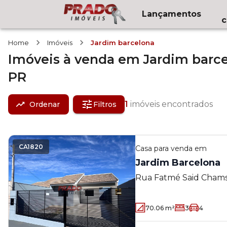
Lançamentos
c
Home
Imóveis
Jardim barcelona
Imóveis
à venda
em
Jardim barc
PR
1
imóveis encontrados
Ordenar
Filtros
CA1820
Casa
para venda em
Jardim Barcelona
Rua Fatmé Said Chams
Barcelona - Maringá -
70.06
m²
3
4