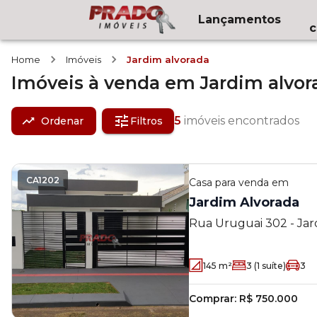
Lançamentos
c
Home
Imóveis
Jardim alvorada
Imóveis
à venda
em
Jardim alvor
5
imóveis encontrados
Ordenar
Filtros
CA1202
Casa
para venda em
Jardim Alvorada
Rua Uruguai 302 - Jard
PR
145
m²
3
(1 suíte)
3
Comprar:
R$ 750.000