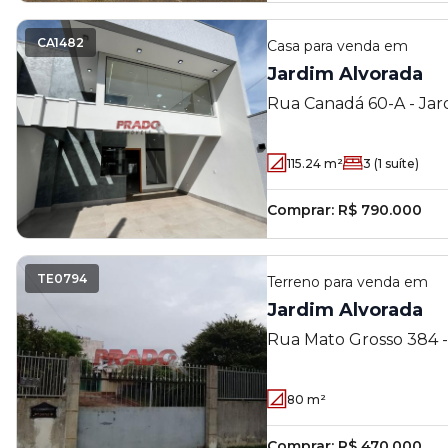
CA1482
Casa
para venda em
Jardim Alvorada
Rua Canadá 60-A - Jard
PR
115.24
m²
3
(1 suíte)
Comprar:
R$ 790.000
TE0794
Terreno
para venda em
Jardim Alvorada
Rua Mato Grosso 384 -
Maringá - PR
80
m²
Comprar:
R$ 470.000