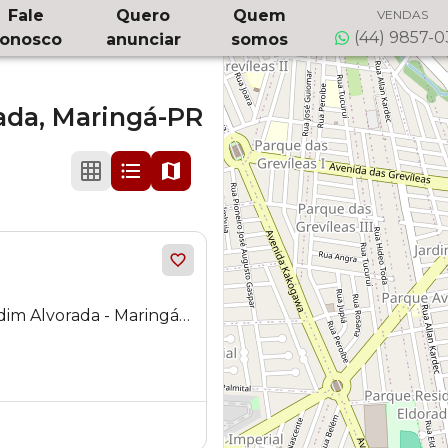
Fale
Quero
Quem
VENDAS
(44) 9857-
onosco
anunciar
somos
ada,
Maringá-PR
im Alvorada - Maringá -