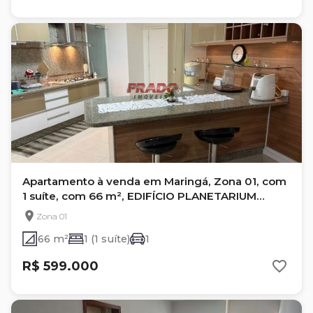
Apartamento à venda em Maringá, Zona 01, com
1 suíte, com 66 m², EDIFÍCIO PLANETARIUM
TOWER
Zona 01
66 m²
1 (1 suíte)
1
R$ 599.000