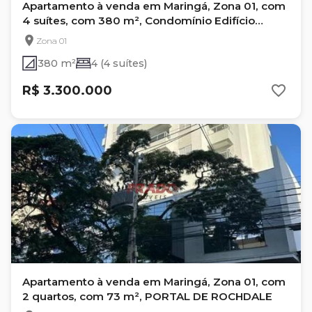
Apartamento à venda em Maringá, Zona 01, com
4 suítes, com 380 m², Condomínio Edifício
GreenVille
Zona 01
380 m²
4 (4 suítes)
R$ 3.300.000
Apartamento à venda em Maringá, Zona 01, com
2 quartos, com 73 m², PORTAL DE ROCHDALE