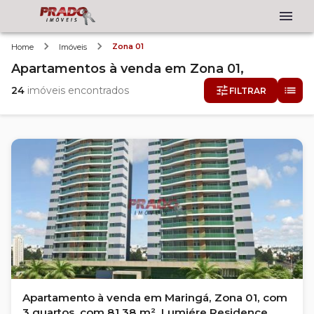
Zona 01
Home
Imóveis
Apartamentos
à venda
em
Zona 01,
24
imóveis encontrados
FILTRAR
Apartamento à venda em Maringá, Zona 01, com
3 quartos, com 81.38 m², Lumiére Residence