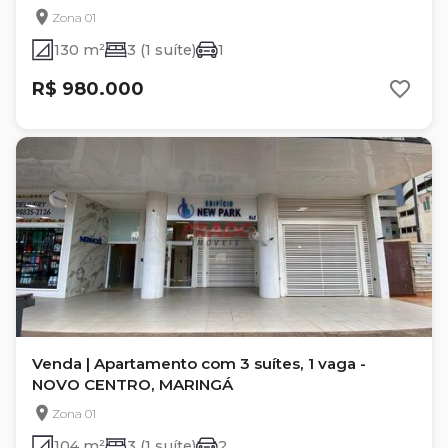
Zona 01
130 m²
3 (1 suíte)
1
R$ 980.000
Venda | Apartamento com 3 suítes, 1 vaga -
NOVO CENTRO, MARINGÁ
Zona 01
104 m²
3 (1 suíte)
2