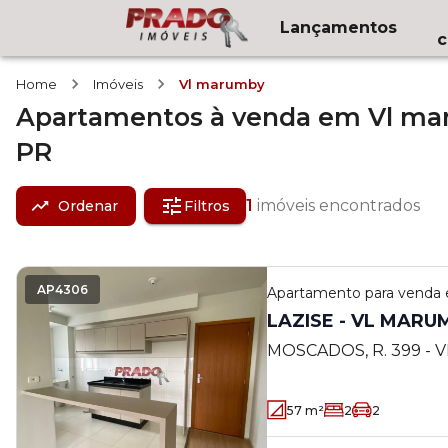
Lançamentos
c
Home
Imóveis
Vl marumby
Apartamentos
à venda
em
Vl ma
PR
1
imóveis encontrados
Ordenar
Filtros
AP4306
Apartamento
para venda
LAZISE - VL MARU
MOSCADOS, R. 399 - V
PR
57
m²
2
2