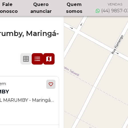
Fale
Quero
Quem
VENDAS
(44) 9857-
onosco
anunciar
somos
rumby,
Maringá-
 em
MBY
L MARUMBY - Maringá -