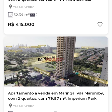
RESIDENCIAL
Vila Marumby
52.34 m²
2
R$ 415.000
Apartamento à venda em Maringá, Vila Marumby,
com 2 quartos, com 79.97 m², Imperium Park
Residence
Vila Marumby