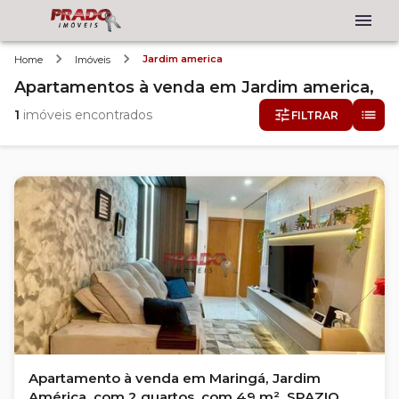
Jardim america
Home
Imóveis
Apartamentos
à venda
em
Jardim america,
1
imóveis encontrados
FILTRAR
Apartamento à venda em Maringá, Jardim
América, com 2 quartos, com 49 m², SPAZIO