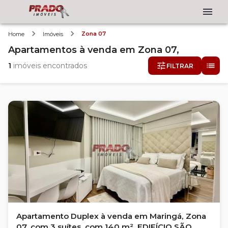
Zona 07
Home
Imóveis
Apartamentos
à venda
em
Zona 07,
1
imóveis encontrados
FILTRAR
Apartamento Duplex à venda em Maringá, Zona
07, com 3 suítes, com 140 m², EDIFÍCIO SÃO