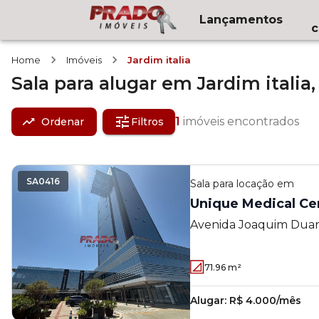
Lançamentos
c
Home
Imóveis
Jardim italia
Sala
para alugar
em
Jardim italia
1
imóveis encontrados
Ordenar
Filtros
SA0416
Sala
para locação em
Avenida Joaquim Duart
Itália
71.96
m²
Alugar:
R$ 4.000/mês