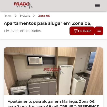
Zona 06
Home
Imóveis
Apartamentos
para alugar
em
Zona 06,
1
imóveis encontrados
FILTRAR
Apartamento para alugar em Maringá, Zona 06,
com 2 quartos, com 48 m², TRIUNFO RESIDENCE